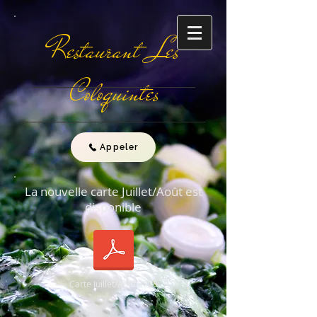
Restaurant Les
Coloquintes
Appeler
La nouvelle carte Juillet/Août est
disponible
Carte Juillet/Août 2026