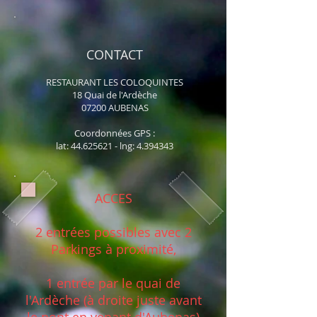
CONTACT
RESTAURANT LES COLOQUINTES
18 Quai de l'Ardèche
07200 AUBENAS
Coordonnées GPS :
lat:
44.625621
- lng:
4.394343
ACCES
2 entrées possibles avec 2
Parkings à proximité,
1 entrée par le quai de
l'Ardèche (à droite juste avant