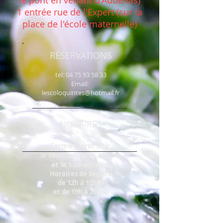
le pont en venant d'Aubenas)
1 entrée rue de l'Expert (sur la
place de l'école maternelle)
RÉSERVATIONS
tel:
04 75 93 58 33
Email:
lescoloquintes@hotmail.fr
HORAIRES
Fermé
Mardi Soir
le Mercredi Midi et Soir,
et le Samedi Midi
Horaires de Service
de 12h à 12h45
et de 19h à 20H30