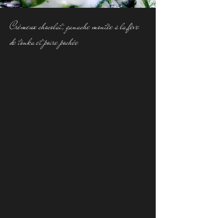
Crémeux chocolat, ganache montée à la fève
de tonka et poire pochée