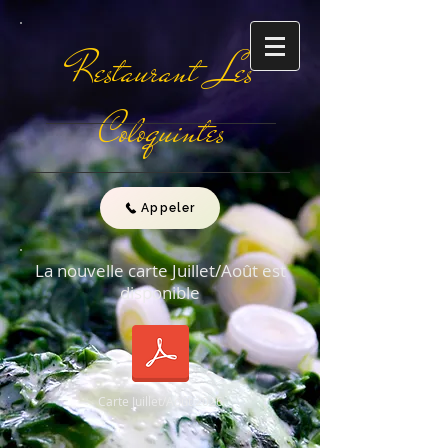
Restaurant Les
Coloquintes
Appeler
La nouvelle carte Juillet/Août est
disponible
Carte Juillet/Août 2026