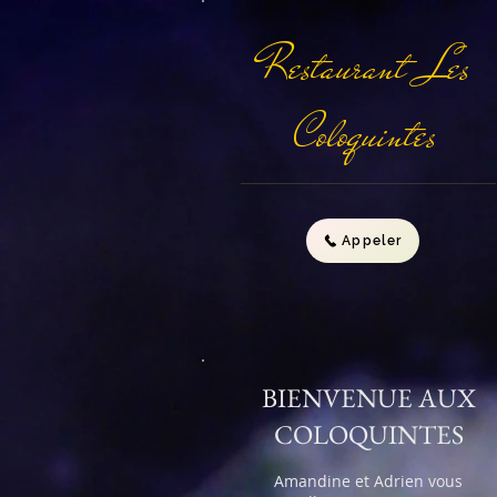
Restaurant Les
Coloquintes
Appeler
BIENVENUE AUX
COLOQUINTES
Amandine et Adrien vous