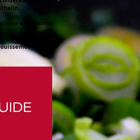
 conservons notre
chelin.
nalisme et sa bonne
urnisseurs qui
anouissement du