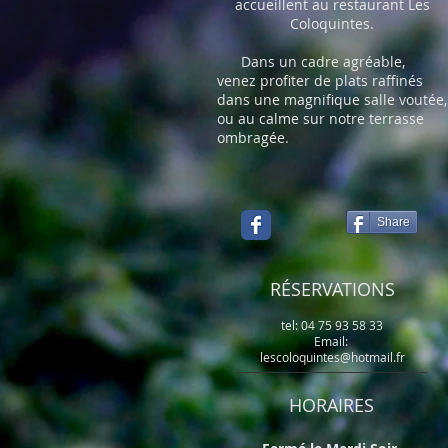
accueillent au restaurant Les
Coloquintes.
Dans un cadre agréable,
venez profiter de plats raffinés
dans une magnifique salle voutée,
ou au calme sur notre terrasse
ombragée.
Share
RÉSERVATIONS
tel: 04 75 93 58 33
Email:
lescoloquintes@hotmail.fr
HORAIRES