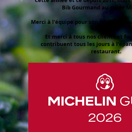
Cette année et ce depuis 2017, nous
Bib Gourmand au guide Mi
Merci à l'équipe pour son profession
humeur.
Et merci à tous nos clients et fo
contribuent tous les jours à l'ép
restaurant.