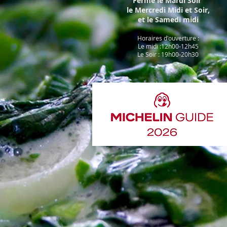
Fermé le Mardi Soir
le
Mercredi Midi et Soir,
et le Samedi midi
Horaires d'ouverture :
Le midi :12h00-12h45
Le Soir : 19h00-20h30